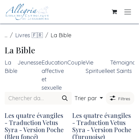
Se rendre au contenu
...
Livres 🇫🇷
La Bible
La Bible
La
Jeunesse
Education
Couple
Vie
Témoignag
Bible
affective
Spirituelle
et Saints
et
sexuelle
Trier par
Filtres
Les quatre évangiles
Les quatre évangiles
Nouveau !
Nouveau !
- Traduction Vetus
- Traduction Vetus
Syra - Version Poche
Syra - Version Poche
(Bleu foncé)
(Turquoise)