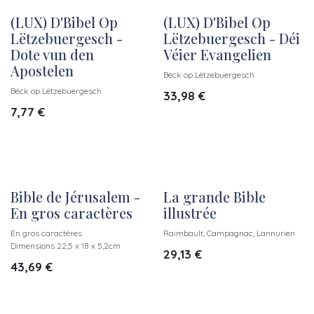
(LUX) D'Bibel Op
(LUX) D'Bibel Op
Lëtzebuergesch -
Lëtzebuergesch - Déi
Dote vun den
Véier Evangelien
Apostelen
Béck op Lëtzebuergesch
Béck op Lëtzebuergesch
33,98
€
7,77
€
Bible de Jérusalem -
La grande Bible
En gros caractères
illustrée
En gros caractères
Raimbault, Campagnac, Lannurien
Dimensions 22,5 x 18 x 5,2cm
29,13
€
43,69
€