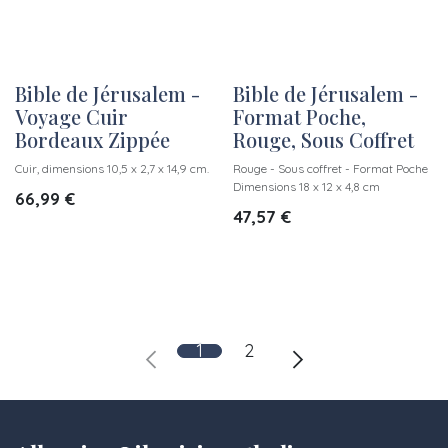
Bible de Jérusalem -
Bible de Jérusalem -
Voyage Cuir
Format Poche,
Bordeaux Zippée
Rouge, Sous Coffret
Cuir, dimensions 10,5 x 2,7 x 14,9 cm.
Rouge - Sous coffret - Format Poche
Dimensions 18 x 12 x 4,8 cm
66,99
€
47,57
€
1
2