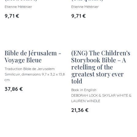
Etienne Méténier
Etienne Méténier
9,71
€
9,71
€
Bible de Jérusalem -
(ENG) The Children's
Nouveau !
Voyage Bleue
Storybook Bible – A
retelling of the
Traduction Bible de Jerusalem
greatest story ever
Similicuir, dimensions 9,7 x 3,2 x 13,8
told
cm.
37,86
€
Book in English
DEBORAH LOCK & SKYLAR WHITE &
LAUREN WINDLE
21,36
€