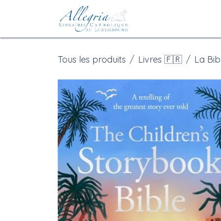
Se rendre au contenu
Accueil
eBoutiqu
Tous les produits
Livres 🇫🇷
La Bib