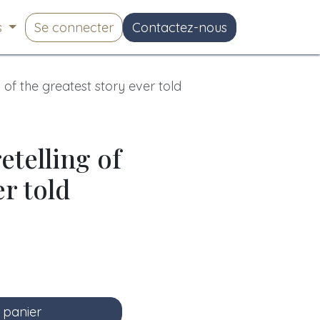
s
Se connecter
Contactez-nous
 of the greatest story ever told
etelling of
er told
 panier