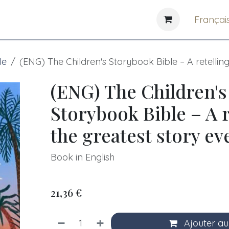
e
News
Bibliothèques
Françai
le
(ENG) The Children's Storybook Bible – A retelling
(ENG) The Children's
Storybook Bible – A r
the greatest story ev
Book in English
21,36
€
Ajouter au