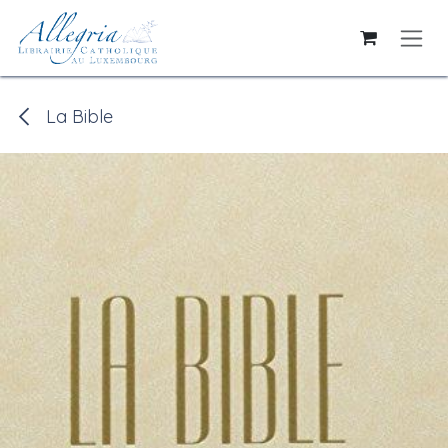
Se rendre au contenu
La Bible