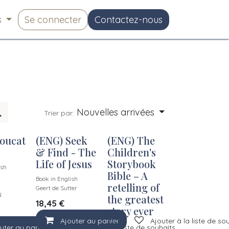
s
Se connecter
Contactez-nous
Nouvelles arrivées
Trier par:
oucat
(ENG) Seek
(ENG) The
& Find - The
Children's
Life of Jesus
Storybook
ish
Bible – A
Book in English
retelling of
Geert de Sutter
N
the greatest
18,45
€
story ever
Ajouter au panier
told
Ajouter à la liste de so
uter au panier
Ajouter à la liste de souhaits