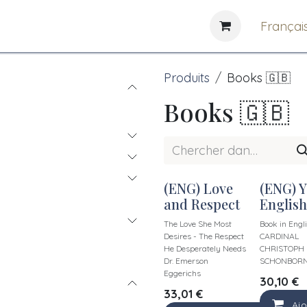
e
News
Bibliothèques
Françai
Produits
Books 🇬🇧
Books 🇬🇧
(ENG) Love
(ENG) Y
Nouveau !
and Respect
English
The Love She Most
Book in Engl
Desires - The Respect
CARDINAL
He Desperately Needs
CHRISTOPH
Dr. Emerson
SCHONBOR
Eggerichs
30,10
€
33,01
€
Ajo