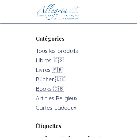
Se rendre au contenu
Accueil
eBoutiqu
Catégories
Tous les produits
Libros 🇪🇸
Livres 🇫🇷
Bücher 🇩🇪
Books 🇬🇧
Articles Religieux
Cartes-cadeaux
Étiquettes