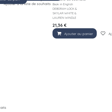
Ajouter à la liste de souhaits
Book in English
DEBORAH LOCK &
SKYLAR WHITE &
LAUREN WINDLE
21,36
€
Ajouter au panier
Aj
haits