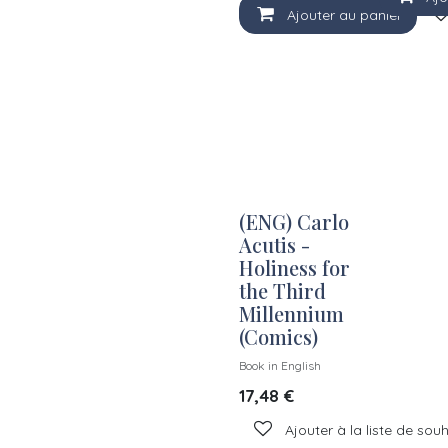
Ajouter au panier
(ENG) Carlo
Acutis -
Holiness for
the Third
Millennium
(Comics)
Book in English
17,48
€
Ajouter à la liste de sou