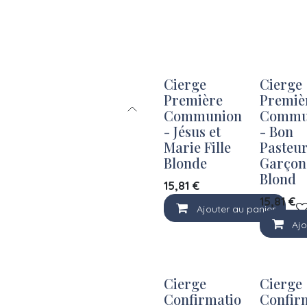
Cierge
Cierge
Première
Premiè
Communion
Commu
- Jésus et
- Bon
Marie Fille
Pasteu
Blonde
Garçon
Blond
15,81
€
15,81
€
Ajouter au panier
Ajo
Cierge
Cierge
Confirmatio
Confir