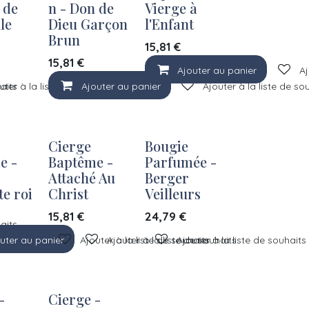
 de
n - Don de
Vierge à
le
Dieu Garçon
l'Enfant
Brun
15,81
€
15,81
€
Ajouter au panier
Aj
haits
uter à la liste de souhaits
Ajouter au panier
Ajouter à la liste de so
Cierge
Bougie
e -
Baptême -
Parfumée -
Attaché Au
Berger
te roi
Christ
Veilleurs
15,81
€
24,79
€
haits
uter au panier
Ajouter à la liste de souhaits
Ajouter à la liste de souhaits
Ajouter à la liste de souhaits
-
Cierge -