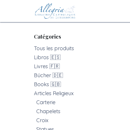
Se rendre au contenu
Accueil
eBoutiqu
Catégories
Tous les produits
Libros 🇪🇸
Livres 🇫🇷
Bücher 🇩🇪
Books 🇬🇧
Articles Religieux
Carterie
Chapelets
Croix
Statues