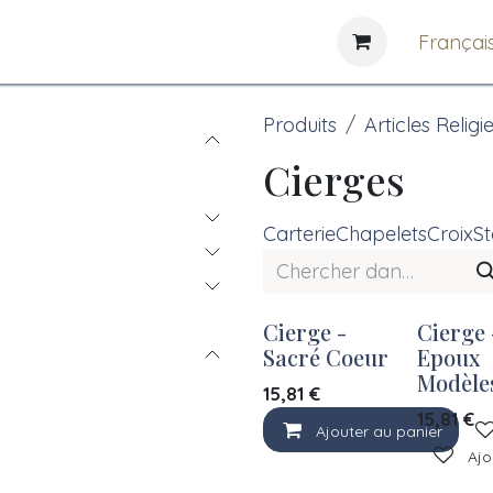
e
News
Bibliothèques
Françai
Produits
Articles Religi
Cierges
Carterie
Chapelets
Croix
St
Cierge -
Cierge 
Sacré Coeur
Epoux
Modèle
15,81
€
15,81
€
Ajouter au panier
Ajo