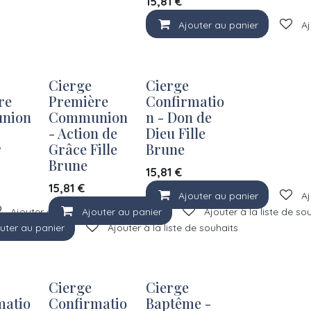
15,81
€
Ajouter au panier
Aj
Cierge
Cierge
re
Première
Confirmatio
nion
Communion
n - Don de
- Action de
Dieu Fille
r
Grâce Fille
Brune
Brune
15,81
€
15,81
€
Ajouter au panier
Aj
Ajouter à la liste de souhaits
Ajouter au panier
Ajouter à la liste de so
uter au panier
Ajouter à la liste de souhaits
Cierge
Cierge
matio
Confirmatio
Baptême -