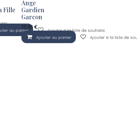
Ange
 Fille
Gardien
Garcon
haits
15,81
€
uter au panier
Ajouter à la liste de souhaits
Ajouter au panier
Ajouter à la liste de so