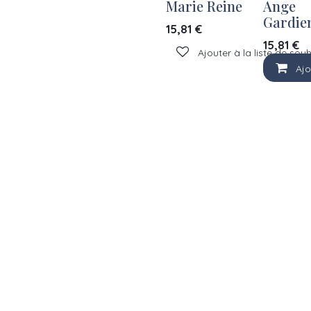
Marie Reine
Ange
Gardien
15,81
€
15,81
€
Ajouter à la liste de sou
Ajo