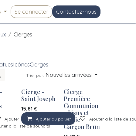
s
Se connecter
Contactez-nous
eux
Cierges
atues
Icônes
Cierges
Nouvelles arrivées
Trier par:
-
Cierge -
Cierge
Saint Joseph
Première
s
Communion
15,81
€
- Jésus et
Marie
Ajouter à la liste de souhaits
Ajouter au panier
Ajouter à la liste de so
Garçon Brun
uter à la liste de souhaits