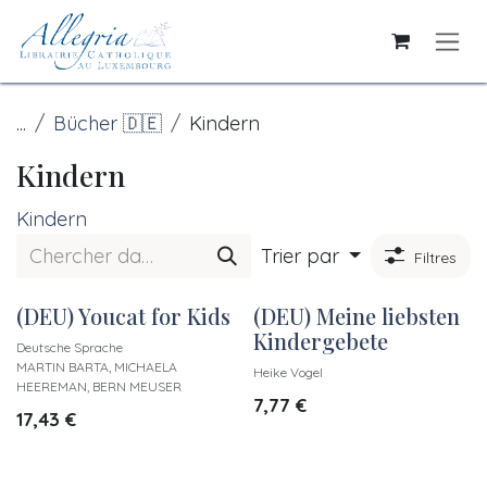
Se rendre au contenu
...
Bücher 🇩🇪
Kindern
Kindern
Kindern
Trier par
Filtres
(DEU) Youcat for Kids
(DEU) Meine liebsten
Kindergebete
Deutsche Sprache
MARTIN BARTA, MICHAELA
Heike Vogel
HEEREMAN, BERN MEUSER
7,77
€
17,43
€