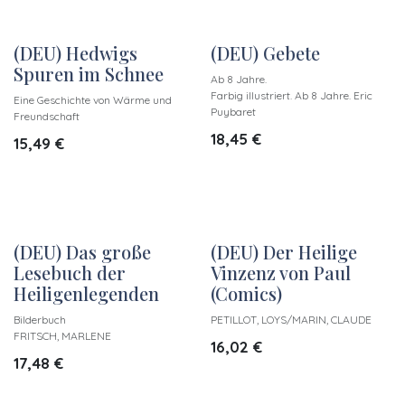
(DEU) Hedwigs
(DEU) Gebete
Spuren im Schnee
Ab 8 Jahre.
Farbig illustriert. Ab 8 Jahre. Eric
Eine Geschichte von Wärme und
Puybaret
Freundschaft
18,45
€
15,49
€
(DEU) Das große
(DEU) Der Heilige
Lesebuch der
Vinzenz von Paul
Heiligenlegenden
(Comics)
Bilderbuch
PETILLOT, LOYS/MARIN, CLAUDE
FRITSCH, MARLENE
16,02
€
17,48
€