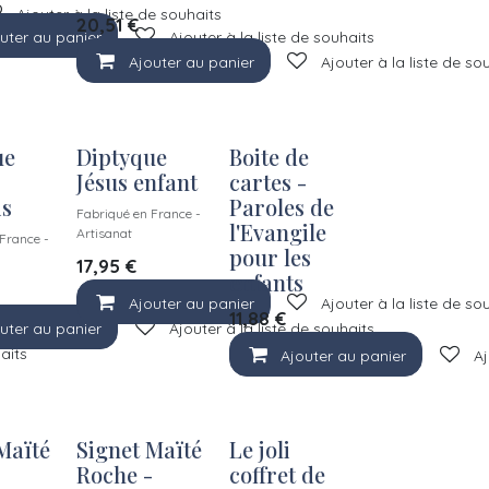
Ajouter à la liste de souhaits
20,51
€
uter au panier
Ajouter à la liste de souhaits
Ajouter au panier
Ajouter à la liste de so
ue
Diptyque
Boite de
Jésus enfant
cartes -
is
Paroles de
Fabriqué en France -
l'Evangile
Artisanat
France -
pour les
17,95
€
enfants
Ajouter au panier
Ajouter à la liste de so
11,88
€
uter au panier
Ajouter à la liste de souhaits
haits
Ajouter au panier
Aj
Maïté
Signet Maïté
Le joli
-
Roche -
coffret de