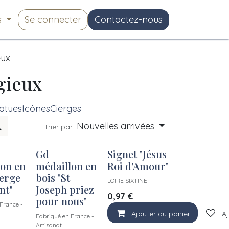
s
Se connecter
Contactez-nous
eux
igieux
atues
Icônes
Cierges
Nouvelles arrivées
Trier par:
Gd
Signet "Jésus
on en
médaillon en
Roi d'Amour"
ierge
bois "St
LOIRE SIXTINE
nt"
Joseph priez
0,97
€
pour nous"
France -
Ajouter au panier
Aj
Fabriqué en France -
Artisanat