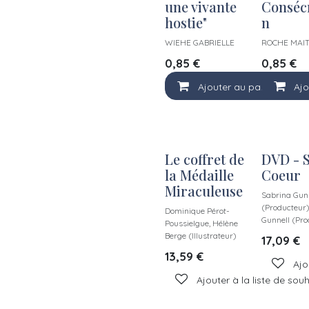
une vivante
Conséc
hostie"
n
WIEHE GABRIELLE
ROCHE MAI
0,85
€
0,85
€
Ajouter au panier
Ajo
Le coffret de
DVD - 
la Médaille
Coeur
Miraculeuse
Sabrina Gun
(Producteur)
Dominique Pérot-
Gunnell (Pro
Poussielgue, Hélène
Berge (Illustrateur)
17,09
€
13,59
€
Ajo
Ajouter à la liste de sou