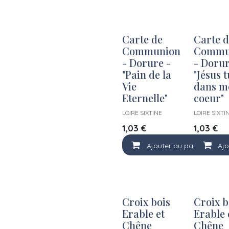
Carte de
Carte d
Communion
Commu
- Dorure -
- Dorur
"Pain de la
"Jésus t
Vie
dans m
Eternelle"
coeur"
LOIRE SIXTINE
LOIRE SIXTI
1,03
€
1,03
€
Ajouter au panier
Ajo
Croix bois
Croix b
Erable et
Erable 
Chêne
Chêne