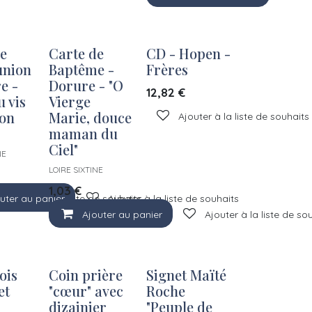
e
Carte de
CD - Hopen -
nion
Baptême -
Frères
e -
Dorure - "O
12,82
€
u vis
Vierge
on
Marie, douce
Ajouter à la liste de souhaits
maman du
Ciel"
NE
LOIRE SIXTINE
1,03
€
uter au panier
Ajouter à la liste de souhaits
Ajouter à la liste de souhaits
Ajouter au panier
Ajouter à la liste de so
ois
Coin prière
Signet Maïté
et
"cœur" avec
Roche
dizainier
"Peuple de