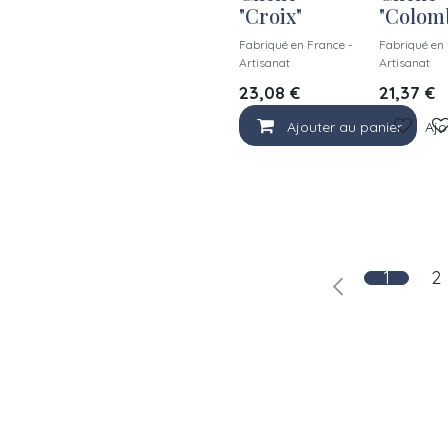
"Croix"
"Colom
Fabriqué en France -
Fabriqué en 
Artisanat
Artisanat
23,08
€
21,37
€
Ajouter au panier
Ajo
1
2