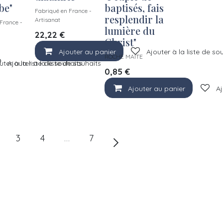
be"
baptisés, fais
Fabriqué en France -
resplendir la
Artisanat
France -
lumière du
22,22
€
Christ"
Ajouter au panier
Ajouter à la liste de so
ROCHE MAITE
uter à la liste de souhaits
Ajouter à la liste de souhaits
0,85
€
Ajouter au panier
Aj
3
4
…
7