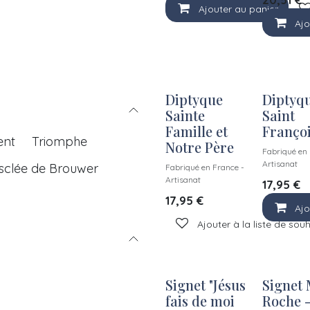
Ajouter au panier
Ajo
Diptyque
Diptyq
Sainte
Saint
Famille et
Franço
ent
Triomphe
Notre Père
Fabriqué en 
Artisanat
sclée de Brouwer
Fabriqué en France -
Artisanat
17,95
€
17,95
€
Ajo
Ajouter à la liste de sou
Signet "Jésus
Signet 
fais de moi
Roche 