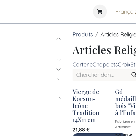
e
News
Bibliothèques
Françai
Produits
Articles Religi
Articles Rel
Carterie
Chapelets
Croix
St
Vierge de
Gd
Korsun-
médaill
Icône
bois "V
Tradition
à l'Enfa
14X11 cm
Fabriqué en 
Artisanat
21,88
€
20,51
€