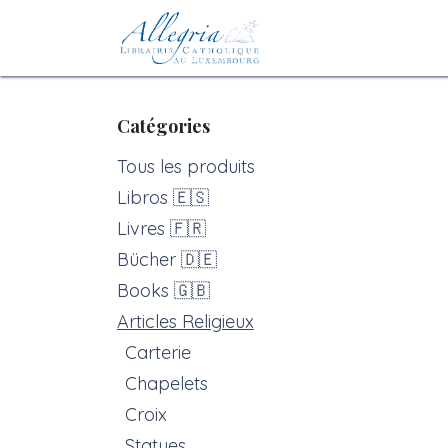
Se rendre au contenu
Accueil
eBoutiqu
Catégories
Tous les produits
Libros 🇪🇸
Livres 🇫🇷
Bücher 🇩🇪
Books 🇬🇧
Articles Religieux
Carterie
Chapelets
Croix
Statues