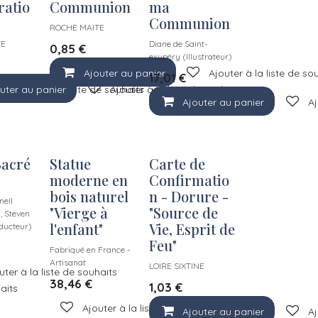
ratio
Communion
ma
Communion
ROCHE MAITE
TE
Diane de Saint-
0,85
€
exupéry (Illustrateur)
Ajouter au panier
Ajouter à la liste de so
17,01
€
uter au panier
Ajouter à la liste de souhaits
Ajouter à la liste de souhaits
Ajouter au panier
Aj
Sacré
Statue
Carte de
moderne en
Confirmatio
bois naturel
n - Dorure -
nell
"Vierge à
"Source de
, Steven
l'enfant"
Vie, Esprit de
ducteur)
Feu"
Fabriqué en France -
Artisanat
LOIRE SIXTINE
uter à la liste de souhaits
38,46
€
1,03
€
haits
Ajouter à la liste de souhaits
Ajouter au panier
Aj