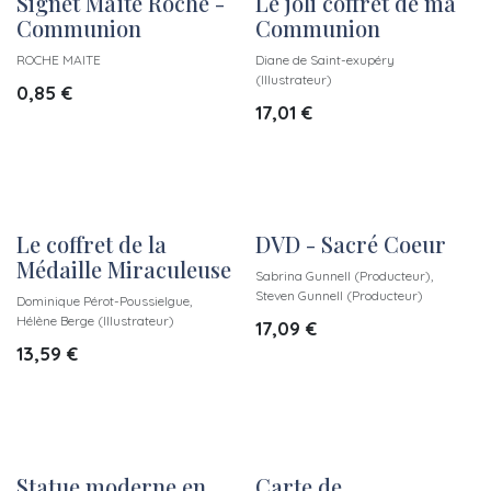
Signet Maïté Roche -
Le joli coffret de ma
Communion
Communion
ROCHE MAITE
Diane de Saint-exupéry
(Illustrateur)
0,85
€
17,01
€
Le coffret de la
DVD - Sacré Coeur
Médaille Miraculeuse
Sabrina Gunnell (Producteur),
Steven Gunnell (Producteur)
Dominique Pérot-Poussielgue,
Hélène Berge (Illustrateur)
17,09
€
13,59
€
Statue moderne en
Carte de