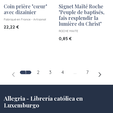
Coin prière "cœur"
Signet Maïté Roche
avec dizainier
"Peuple de baptisés,
fais resplendir la
Fabriqué en France - Artisanat
lumière du Christ"
22,22
€
ROCHE MAITE
0,85
€
1
2
3
4
…
7
Allegria - Librería católica en
Luxemburgo