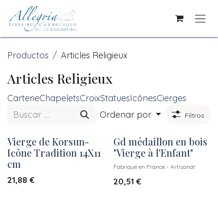
Ir al contenido
Productos
Articles Religieux
Articles Religieux
Carterie
Chapelets
Croix
Statues
Icônes
Cierges
Ordenar por
Filtros
Vierge de Korsun-
Gd médaillon en bois
Icône Tradition 14X11
"Vierge à l'Enfant"
cm
Fabriqué en France - Artisanat
21,88
€
20,51
€