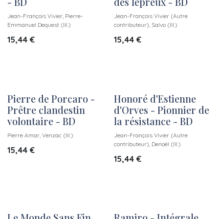
- BD
des lépreux - BD
Jean-François Vivier, Pierre-
Jean-François Vivier (Autre
Emmanuel Dequest (Ill.)
contributeur), Salvo (Ill.)
15,44
€
15,44
€
Pierre de Porcaro -
Honoré d'Estienne
Prêtre clandestin
d'Orves - Pionnier de
volontaire - BD
la résistance - BD
Pierre Amar, Venzac (Ill.)
Jean-François Vivier (Autre
contributeur), Denoël (Ill.)
15,44
€
15,44
€
Le Monde Sans Fin
Ramiro - Intégrale