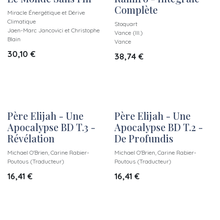
Complète
Miracle Énergétique et Dérive
Climatique
Stoquart
Jaen-Marc Jancovici et Christophe
Vance (Ill.)
Blain
Vance
30,10
€
38,74
€
Père Elijah - Une
Père Elijah - Une
Apocalypse BD T.3 -
Apocalypse BD T.2 -
Révélation
De Profundis
Michael O'Brien, Carine Rabier-
Michael O'Brien, Carine Rabier-
Poutous (Traducteur)
Poutous (Traducteur)
16,41
€
16,41
€