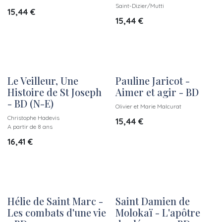
Saint-Dizier/Mutti
15,44
€
15,44
€
Le Veilleur, Une
Pauline Jaricot -
Histoire de St Joseph
Aimer et agir - BD
- BD (N-E)
Olivier et Marie Malcurat
Christophe Hadevis
15,44
€
A partir de 8 ans
16,41
€
Hélie de Saint Marc -
Saint Damien de
Les combats d'une vie
Molokaï - L'apôtre