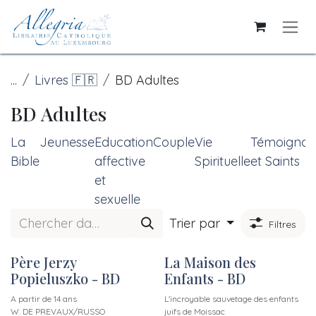
Se rendre au contenu
...
Livres 🇫🇷
BD Adultes
BD Adultes
La
Jeunesse
Education
Couple
Vie
Témoignag
Bible
affective
Spirituelle
et Saints
et
sexuelle
Trier par
Filtres
Père Jerzy
La Maison des
Popieluszko - BD
Enfants - BD
A partir de 14 ans
L'incroyable sauvetage des enfants
W. DE PREVAUX/RUSSO
juifs de Moissac