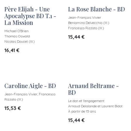
Père Elijah - Une
La Rose Blanche - BD
Apocalypse BD T.1 -
Jean-François Vivier
La Mission
Beniamino Delvecchio (Ill.)
Francesco Rizzato (Ill.)
Michael O'Brien
15,44
€
Thomas Oswald
Nicolas Doucet (Ill.)
16,41
€
Caroline Aigle - BD
Arnaud Beltrame -
BD
Jean-François Vivier, Francesco
Rizzato (Ill.)
Le don et l'engagement
Arnaud Delalande et Laurent Bidot
15,53
€
À partir de 15 ans
15,44
€