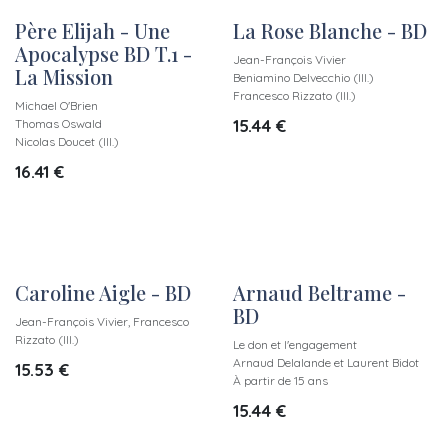
Père Elijah - Une
La Rose Blanche - BD
Apocalypse BD T.1 -
Jean-François Vivier
La Mission
Beniamino Delvecchio (Ill.)
Francesco Rizzato (Ill.)
Michael O'Brien
15.44
€
Thomas Oswald
Nicolas Doucet (Ill.)
16.41
€
Caroline Aigle - BD
Arnaud Beltrame -
BD
Jean-François Vivier, Francesco
Rizzato (Ill.)
Le don et l'engagement
Arnaud Delalande et Laurent Bidot
15.53
€
À partir de 15 ans
15.44
€