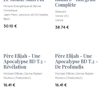
Complète
Miracle Énergétique et Dérive
Climatique
Stoquart
Jaen-Marc Jancovici et Christophe
Vance (Ill.)
Blain
Vance
30.10
€
38.74
€
Père Elijah - Une
Père Elijah - Une
Apocalypse BD T.3 -
Apocalypse BD T.2 -
Révélation
De Profundis
Michael O'Brien, Carine Rabier-
Michael O'Brien, Carine Rabier-
Poutous (Traducteur)
Poutous (Traducteur)
16.41
€
16.41
€