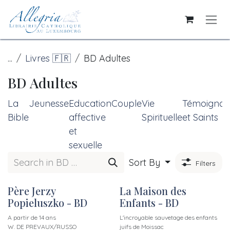
Skip to Content
...
Livres 🇫🇷
BD Adultes
BD Adultes
La
Jeunesse
Education
Couple
Vie
Témoignag
Bible
affective
Spirituelle
et Saints
et
sexuelle
Sort By
Filters
Père Jerzy
La Maison des
Popieluszko - BD
Enfants - BD
A partir de 14 ans
L'incroyable sauvetage des enfants
W. DE PREVAUX/RUSSO
juifs de Moissac