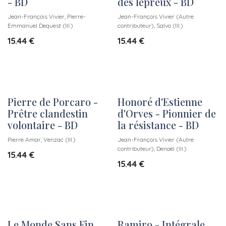
- BD
des lépreux - BD
Jean-François Vivier, Pierre-
Jean-François Vivier (Autre
Emmanuel Dequest (Ill.)
contributeur), Salvo (Ill.)
15.44
€
15.44
€
Pierre de Porcaro -
Honoré d'Estienne
Prêtre clandestin
d'Orves - Pionnier de
volontaire - BD
la résistance - BD
Pierre Amar, Venzac (Ill.)
Jean-François Vivier (Autre
contributeur), Denoël (Ill.)
15.44
€
15.44
€
Le Monde Sans Fin
Ramiro - Intégrale