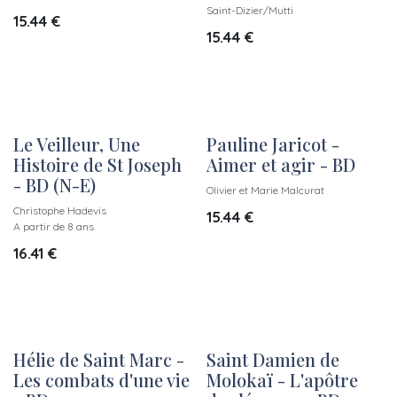
Saint-Dizier/Mutti
15.44
€
15.44
€
Le Veilleur, Une
Pauline Jaricot -
Histoire de St Joseph
Aimer et agir - BD
- BD (N-E)
Olivier et Marie Malcurat
Christophe Hadevis
15.44
€
A partir de 8 ans
16.41
€
Hélie de Saint Marc -
Saint Damien de
Les combats d'une vie
Molokaï - L'apôtre