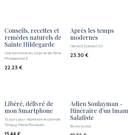
Conseils, recettes et
Après les temps
remèdes naturels de
modernes
Sainte Hildegarde
Heriard Dubreuil Gil
Une harmonie du corps et de l'âme
23.30
€
Philipponnat E.
22.23
€
Libéré, délivré de
Adieu Soulayman -
mon Smartphone
Itinéraire d'un Imam
Salafiste
10 jours pour reprendre le contrôle
Tanguy-Marie Pouliquen
Bruno Guillot
15.44
€