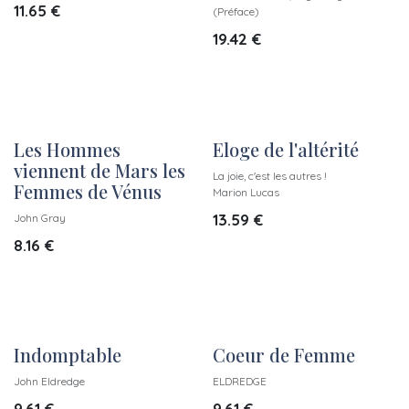
11.65
€
(Préface)
19.42
€
Les Hommes
Eloge de l'altérité
viennent de Mars les
La joie, c'est les autres !
Femmes de Vénus
Marion Lucas
13.59
€
John Gray
8.16
€
Indomptable
Coeur de Femme
John Eldredge
ELDREDGE
9.61
€
9.61
€