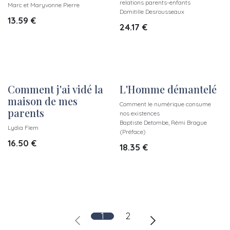
relations parents-enfants
Marc et Maryvonne Pierre
Domitille Desrousseaux
13.59
€
24.17
€
Comment j'ai vidé la
L'Homme démantelé
maison de mes
Comment le numérique consume
parents
nos existences
Baptiste Detombe, Rémi Brague
Lydia Flem
(Préface)
16.50
€
18.35
€
1
2