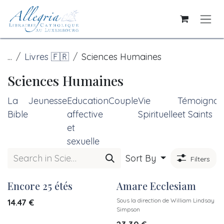
Skip to Content
...
Livres 🇫🇷
Sciences Humaines
Sciences Humaines
La
Jeunesse
Education
Couple
Vie
Témoignag
Bible
affective
Spirituelle
et Saints
et
sexuelle
Sort By
Filters
Encore 25 étés
Amare Ecclesiam
New!
New!
Sous la direction de William Lindsay
14.47
€
Simpson