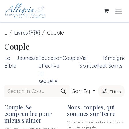
Skip to Content
...
Livres 🇫🇷
Couple
Couple
La
Jeunesse
Education
Couple
Vie
Témoignag
Bible
affective
Spirituelle
et Saints
et
sexuelle
Sort By
Filters
Couple. Se
Nous, couples, qui
comprendre pour
sommes sur Terre
mieux s'aimer
12 couples témoignent des richesses
de la vie conjugale
Mathilde de Robien, Bérengère De