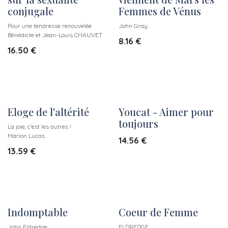
conjugale
Femmes de Vénus
Pour une tendresse renouvelée
John Gray
Bénédicte et Jean-Louis CHAUVET
8.16
€
16.50
€
Eloge de l'altérité
Youcat - Aimer pour
toujours
La joie, c'est les autres !
Marion Lucas
14.56
€
13.59
€
Indomptable
Coeur de Femme
John Eldredge
ELDREDGE