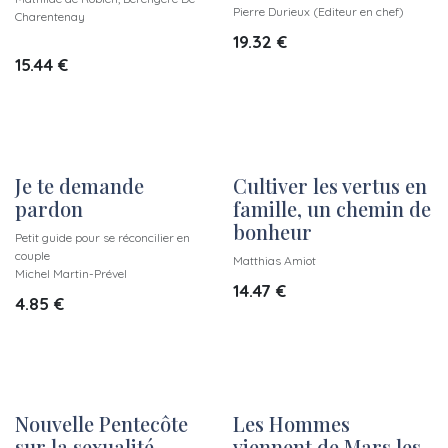
Pierre Durieux (Editeur en chef)
Charentenay
19.32
€
15.44
€
Je te demande
Cultiver les vertus en
pardon
famille, un chemin de
bonheur
Petit guide pour se réconcilier en
couple
Matthias Amiot
Michel Martin-Prével
14.47
€
4.85
€
Nouvelle Pentecôte
Les Hommes
sur la sexualité
viennent de Mars les