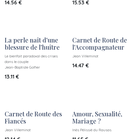
14.56
€
15.53
€
La perle naît d'une
Carnet de Route de
blessure de l'huître
l'Accompagnateur
Le bienfait paradoxal des crises
Jean Villeminot
dans le couple
14.47
€
Jean-Baptiste Golfier
13.11
€
Carnet de Route des
Amour, Sexualité,
Fiancés
Mariage ?
Jean Villeminot
Inès Pélissié du Rausas