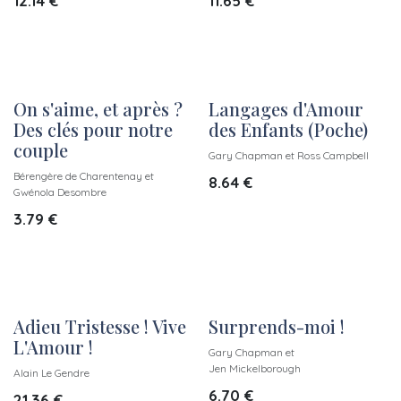
12.14
€
11.65
€
On s'aime, et après ?
Langages d'Amour
Des clés pour notre
des Enfants (Poche)
couple
Gary Chapman et Ross Campbell
Bérengère de Charentenay et
8.64
€
Gwénola Desombre
3.79
€
Adieu Tristesse ! Vive
Surprends-moi !
L'Amour !
Gary Chapman et
Jen Mickelborough
Alain Le Gendre
6.70
€
21.36
€