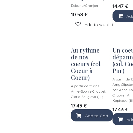
14.47
€
Deloche/Granjon
10.58
€
Add
Add to wishlist
Au rythme
Un coe
de nos
dépann
coeurs (col.
(col. C
Coeur à
Pur)
Coeur)
A partir de 1
Amy Clipston
A partir de 15 ans.
par Anne-So
Anne-Sophie Chauvet,
Chauvet, An
Gloria Shugleva (Ill.)
Kuptsova (Ill
17.43
€
17.43
€
Add to Cart
Add
Add