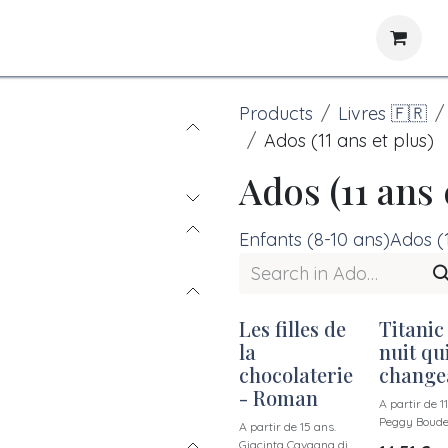
News
Libraries
Products
Livres 🇫🇷
Ados (11 ans et plus)
Ados (11 ans 
Enfants (8-10 ans)
Ados (1
Les filles de
Titanic
New!
New!
la
nuit qu
chocolaterie
change
- Roman
A partir de 1
Peggy Boudev
A partir de 15 ans.
Giacinta Cavagna di