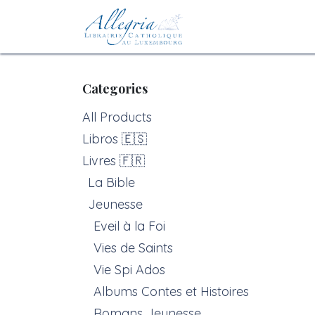
Skip to Content
Home
eBoutique
Categories
All Products
Libros 🇪🇸
Livres 🇫🇷
La Bible
Jeunesse
Eveil à la Foi
Vies de Saints
Vie Spi Ados
Albums Contes et Histoires
Romans Jeunesse