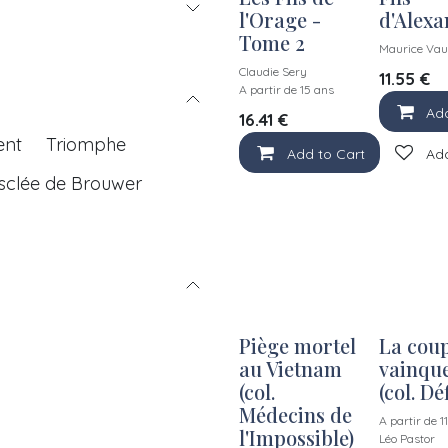
New!
l'Orage -
d'Alexa
Tome 2
Maurice Vau
Claudie Sery
11.55
€
A partir de 15 ans
Add
16.41
€
ent
Triomphe
Add to Cart
Add
sclée de Brouwer
Piège mortel
La coup
au Vietnam
vainqu
(col.
(col. Déf
Médecins de
A partir de 1
l'Impossible)
Léo Pastor