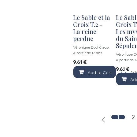
Le Sable et la
Le Sable
Croix T.2 -
Croix T.
La reine
Les mys
perdue
du Sain
Sépulc
Véronique Duchâteau
A partir de 12 ans.
Véronique D
A partir de 1
9.61
€
9.61
€
Add to Cart
Add
Add
1
2