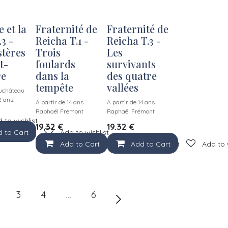
 et la
Fraternité de
Fraternité de
3 -
Reicha T.1 -
Reicha T.3 -
tères
Trois
Les
t-
foulards
survivants
re
dans la
des quatre
tempête
vallées
uchâteau
2 ans.
A partir de 14 ans.
A partir de 14 ans.
Raphaël Frémont
Raphaël Frémont
 to wishlist
19.32
€
19.32
€
 to Cart
Add to wishlist
Add to Cart
Add to Cart
Add to wishlist
Add to 
3
4
…
6