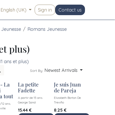
English (UK)
Sign in
Contact us
Jeunesse
Romans Jeunesse
et plus)
1 ans et plus)
Newest Arrivals
Sort By:
 - La
La petite
Je suis Juan
New!
New!
i
Fadette
de Pareja
a tout
A partir de 15 ans
Elizabeth Borton De
George Sand
Treviño
1/12 ans.
ille
15.44
€
8.25
€