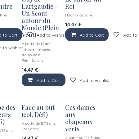
ndre
Larigaudie -
Roi
Un Scout
thier
Haumonte Odile
autour du
14.47
€
Monde (Plein
Vent)
 to Cart
Add to wishlist
Add to Cart
Add to 
A partir de 12 ans
 to wishlist
Héros et héroïnes
d'aujourd'hui
Rémi Scholtz
14.47
€
Add to Cart
Add to wishlist
e des
Face au but
Ces dames
eurs
(col. Défi)
aux
i)
chapeaux
A partir de 11/12 ans.
verts
Léo Pastor
1/12 ans.
14.47
€
A partir de 12/13 ans