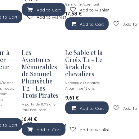
Germaine Acremant
Add to Cart
Add to wishlist
17.38
€
 to Cart
Add to wishlist
Add to Cart
Add to 
ur à
Les
Le Sable et la
er
Aventures
Croix T.1 - Le
oeur
Mémorables
krak des
de Samuel
chevaliers
Plumsèche
5/16 ans
Véronique Duchâteau
T.2 - Les
, traduit
A partir de 12 ans.
Trois Pirates
phie
9.61
€
na
A partir de 11/12 ans.
.)
Add to Cart
Add to 
Paul Beaupère
16.41
€
 to wishlist
 to Cart
Add to wishlist
Add to Cart
Add to wishlist