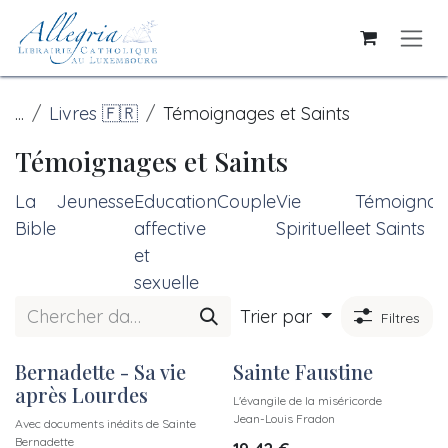
Se rendre au contenu
...
Livres 🇫🇷
Témoignages et Saints
Témoignages et Saints
La
Jeunesse
Education
Couple
Vie
Témoignag
Bible
affective
Spirituelle
et Saints
et
sexuelle
Trier par
Filtres
Bernadette - Sa vie
Sainte Faustine
Nouveau !
après Lourdes
L'évangile de la miséricorde
Jean-Louis Fradon
Avec documents inédits de Sainte
Bernadette