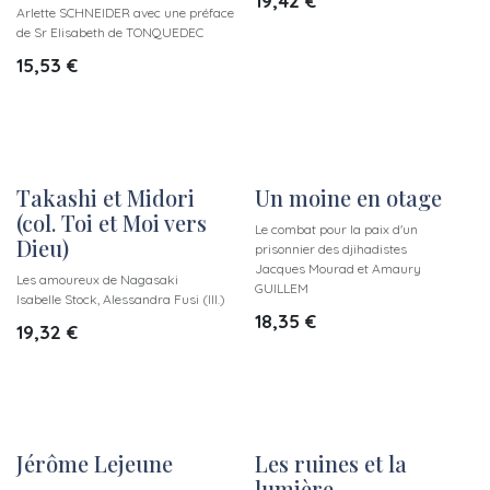
19,42
€
Arlette SCHNEIDER avec une préface
de Sr Elisabeth de TONQUEDEC
15,53
€
Takashi et Midori
Un moine en otage
(col. Toi et Moi vers
Le combat pour la paix d'un
Dieu)
prisonnier des djihadistes
Jacques Mourad et Amaury
Les amoureux de Nagasaki
GUILLEM
Isabelle Stock, Alessandra Fusi (Ill.)
18,35
€
19,32
€
Jérôme Lejeune
Les ruines et la
lumière