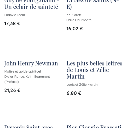
Guy de Fontgalland -
Drôles de Saints (N-
Un éclair de sainteté
E)
Ludovic Lécuru
33 Fioretti
Odile Haumonté
17,38
€
16,02
€
John Henry Newman
Les plus belles lettres
de Louis et Zélie
Maître et guide spirituel
Martin
Didier Rance, Keith Beaumont
(Préface)
Louis et Zélie Martin
21,26
€
6,80
€
Devenir Saint avec
Pier Giorgio Frassati