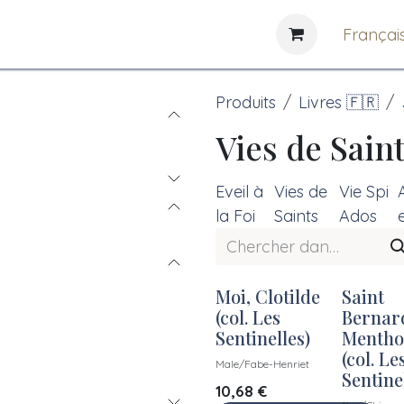
e
News
Bibliothèques
Françai
Produits
Livres 🇫🇷
Vies de Sain
Eveil à
Vies de
Vie Spi
la Foi
Saints
Ados
Moi, Clotilde
Saint
(col. Les
Bernar
Sentinelles)
Mentho
(col. Le
Male/Fabe-Henriet
Sentine
10,68
€