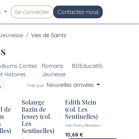
s
Se connecter
Contactez-nous
Jeunesse
Vies de Saints
ts
Albums Contes
Romans
BD
Educatifs
et Histoires
Jeunesse
Nouvelles arrivées
Trier par:
Solange
Edith Stein
d de
Bazin de
(col. Les
n
Jessey (col.
Sentinelles)
s
Les
Vial-Andru/Brasseur
lles)
Sentinelles)
10,68
€