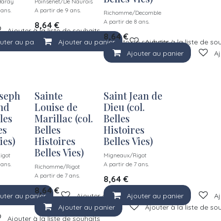
aray
Poinsenet/De Naurois
 ans.
A partir de 9 ans.
Richomme/Decomble
A partir de 8 ans.
8,64
€
Ajouter à la liste de souhaits
8,64
€
uter au panier
Ajouter au panier
Ajouter à la liste de souhaits
Ajouter à la liste de so
Ajouter au panier
Aj
oseph
Sainte
Saint Jean de
nd
Louise de
Dieu (col.
lles
Marillac (col.
Belles
es
Belles
Histoires
ies)
Histoires
Belles Vies)
Belles Vies)
igot
Migneaux/Rigot
 ans.
A partir de 7 ans.
Richomme/Rigot
A partir de 7 ans.
8,64
€
8,64
€
uter au panier
Ajouter à la liste de souhaits
Ajouter au panier
Aj
Ajouter au panier
Ajouter à la liste de so
Ajouter à la liste de souhaits