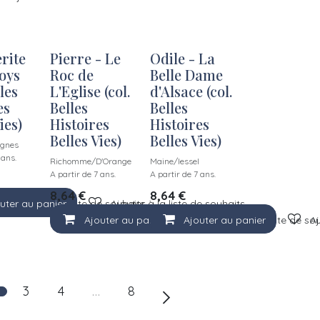
rite
Pierre - Le
Odile - La
oys
Roc de
Belle Dame
lles
L'Eglise (col.
d'Alsace (col.
es
Belles
Belles
ies)
Histoires
Histoires
Belles Vies)
Belles Vies)
gnes
 ans.
Richomme/D'Orange
Maine/Iessel
A partir de 7 ans.
A partir de 7 ans.
8,64
€
8,64
€
uter au panier
Ajouter à la liste de souhaits
Ajouter à la liste de souhaits
Ajouter au panier
Ajouter au panier
Ajouter à la liste de so
Aj
3
4
…
8