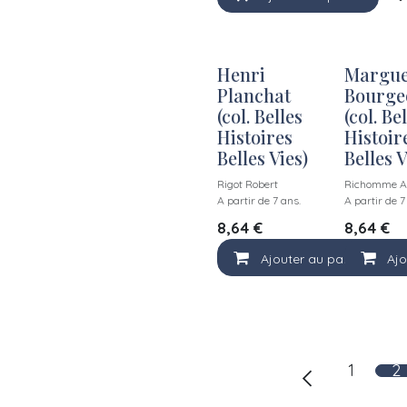
Henri
Margue
Planchat
Bourge
(col. Belles
(col. Be
Histoires
Histoir
Belles Vies)
Belles V
Rigot Robert
Richomme A
A partir de 7 ans.
A partir de 7
8,64
€
8,64
€
Ajouter au panier
Ajo
1
2