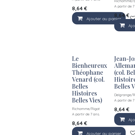
Richomme/B
A partir de 7
8,64
€
8,64
€
Ajouter au panier
Ajo
Le
Jean-J
Bienheureux
Allema
Théophane
(col. Be
Venard (col.
Histoir
Belles
Belles V
Histoires
Delgrange/R
Belles Vies)
A partir de 7
8,64
€
Richomme/Rigot
A partir de 7 ans.
Ajo
8,64
€
Ajouter au panier