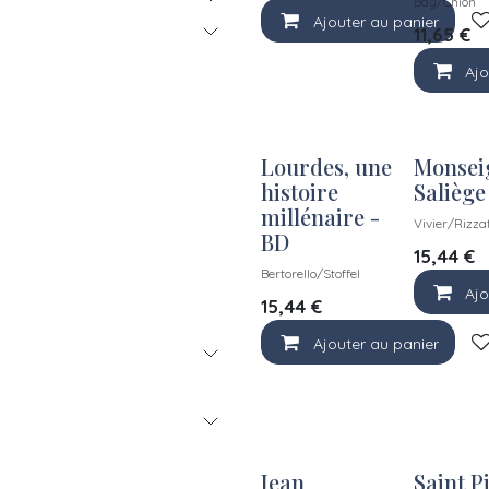
Bay/Chion
Ajouter au panier
11,65
€
Ajo
Lourdes, une
Monsei
histoire
Saliège
millénaire -
Vivier/Rizza
BD
15,44
€
Bertorello/Stoffel
Ajo
15,44
€
Ajouter au panier
Jean
Saint P