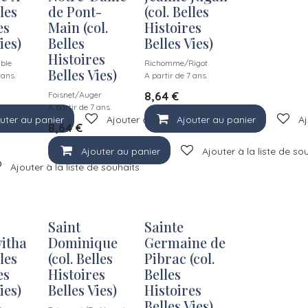
lles
de Pont-
(col. Belles
es
Main (col.
Histoires
ies)
Belles
Belles Vies)
Histoires
ble
Richomme/Rigot
Belles Vies)
 ans.
A partir de 7 ans.
8,64
€
Foisnet/Auger
A partir de 7 ans.
uter au panier
Ajouter à la liste de souhaits
Ajouter au panier
Aj
8,64
€
Ajouter au panier
Ajouter à la liste de so
Ajouter à la liste de souhaits
Saint
Sainte
itha
Dominique
Germaine de
lles
(col. Belles
Pibrac (col.
es
Histoires
Belles
ies)
Belles Vies)
Histoires
Belles Vies)