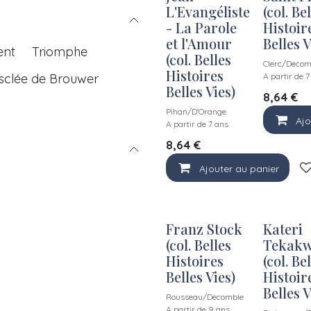
L'Evangéliste
(col. Be
- La Parole
Histoir
et l'Amour
Belles V
ent
Triomphe
(col. Belles
Clerc/Decom
Histoires
sclée de Brouwer
A partir de 7
Belles Vies)
8,64
€
Pihan/D'Orange
Ajo
A partir de 7 ans.
8,64
€
Ajouter au panier
Franz Stock
Kateri
(col. Belles
Tekakw
Histoires
(col. Be
Belles Vies)
Histoir
Belles V
Rousseau/Decomble
A partir de 9 ans.