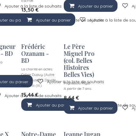
Escrive
Ajouter à la liste de souhaits
Ajouter au panier
Aj
13,50
€
uter au panier
Ajouter au panier
Ajouter à la liste de souhaits
Ajouter à la liste de so
gneur
Frédéric
Le Père
 - BD
Ozanam -
Miguel Pro
BD
(col. Belles
to
Histoires
La charité en actes
Belles Vies)
Coline Dupuy (Autre
contributeur), Davide
uter au panier
Ajouter à la liste de souhaits
Migneaux/Rigot
Perconti (Ill.)
A partir de 7 ans.
15,44
€
Ajouter à la liste de souhaits
8,64
€
Ajouter au panier
Ajouter à la liste de so
Ajouter au panier
Aj
ie X
Notre-Dame
Jeanne Jugan