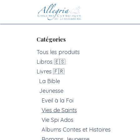
Se rendre au contenu
Accueil
eBoutiqu
Catégories
Tous les produits
Libros 🇪🇸
Livres 🇫🇷
La Bible
Jeunesse
Eveil à la Foi
Vies de Saints
Vie Spi Ados
Albums Contes et Histoires
Romans Jeunesse