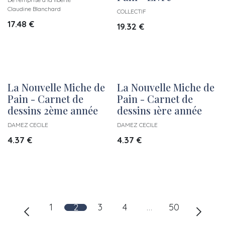
Claudine Blanchard
COLLECTIF
17.48
€
19.32
€
La Nouvelle Miche de
La Nouvelle Miche de
New!
New!
Pain - Carnet de
Pain - Carnet de
dessins 2ème année
dessins 1ère année
DAMEZ CECILE
DAMEZ CECILE
4.37
€
4.37
€
1
2
3
4
…
50