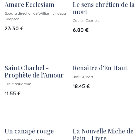
Amare Ecclesiam
Le sens chrétien de la
New!
New!
mort
Sous la direction de William Lindsay
Simpson
Gaston Courtois
23.30
€
6.80
€
Saint Charbel -
Renaitre d'En Haut
New!
New!
Prophète de l'Amour
Joël Guibert
Elie Maakaroun
18.45
€
11.55
€
Un canapé rouge
La Nouvelle Miche de
New!
New!
Pain - Livre
De l'emprise à la liberté