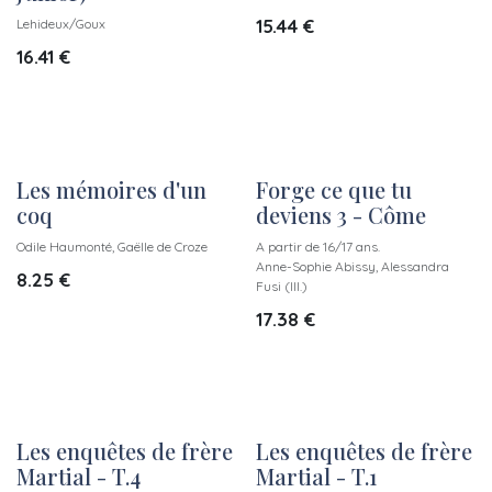
15.44
€
Lehideux/Goux
16.41
€
Les mémoires d'un
Forge ce que tu
New!
New!
coq
deviens 3 - Côme
Odile Haumonté, Gaëlle de Croze
A partir de 16/17 ans.
Anne-Sophie Abissy, Alessandra
8.25
€
Fusi (Ill.)
17.38
€
Les enquêtes de frère
Les enquêtes de frère
New!
New!
Martial - T.4
Martial - T.1