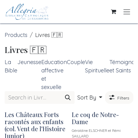
Skip to Content
Products
Livres 🇫🇷
Livres 🇫🇷
La
Jeunesse
Education
Couple
Vie
Témoignag
Bible
affective
Spirituelle
et Saints
et
sexuelle
Sort By
Filters
Les Châteaux Forts
Le coq de Notre-
New!
New!
racontés aux enfants
Dame
(col. Vent de l'Histoire
Géraldine ELSCHNER et Rémi
Junior)
SAILLARD