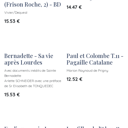
(Frison Roche, 2) - BD
14.47
€
Vivier/Dequest
15.53
€
Bernadette - Sa vie
Paul et Colombe T.11 -
New!
New!
après Lourdes
Pagaille Catalane
Avec documents inédits de Sainte
Marion Raynaud de Prigny
Bernadette
12.52
€
Arlette SCHNEIDER avec une préface
de Sr Elisabeth de TONQUEDEC
15.53
€