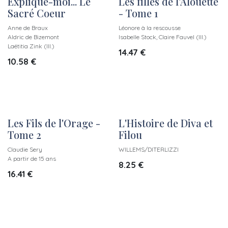
Explique-moi... Le
Les filles de l'Alouette
New!
New!
Sacré Coeur
- Tome 1
Anne de Braux
Léonore à la rescousse
Aldric de Bizemont
Isabelle Stock, Claire Fauvel (Ill.)
Laëtitia Zink (Ill.)
14.47
€
10.58
€
Les Fils de l'Orage -
L'Histoire de Diva et
New!
New!
Tome 2
Filou
Claudie Sery
WILLEMS/DITERLIZZI
A partir de 15 ans
8.25
€
16.41
€