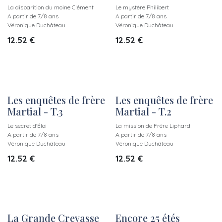
La disparition du moine Clément
Le mystère Philibert
A partir de 7/8 ans
A partir de 7/8 ans
Véronique Duchâteau
Véronique Duchâteau
12.52
€
12.52
€
Les enquêtes de frère
Les enquêtes de frère
New!
New!
Martial - T.3
Martial - T.2
Le secret d'Éloi
La mission de Frère Liphard
A partir de 7/8 ans
A partir de 7/8 ans
Véronique Duchâteau
Véronique Duchâteau
12.52
€
12.52
€
La Grande Crevasse
Encore 25 étés
New!
New!