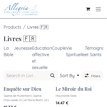
Skip to Content
Products
Livres 🇫🇷
Livres 🇫🇷
La
Jeunesse
Education
Couple
Vie
Témoignag
Bible
affective
Spirituelle
et Saints
et
sexuelle
Sort By
Filters
Enquête sur Dieu
Le Miroir du Roi
Sophie de Mullenheim, Sophie
Haumonte Odile
Chaussade (Ill.) et Marie Bretin (Ill.)
14.47
€