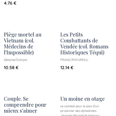
4.76
€
Piège mortel au
Les Petits
Vietnam (col.
Combattants de
Médecins de
Vendée (col. Romans
l'Impossible)
Historiques Téqui)
Deloche/Granjon
FRANC/PATUREAU
10.58
€
12.14
€
Couple. Se
Un moine en otage
comprendre pour
Le combat pour la paix d'un
mieux s'aimer
prisonnier des djihadistes
Jacques Mourad et Amaury