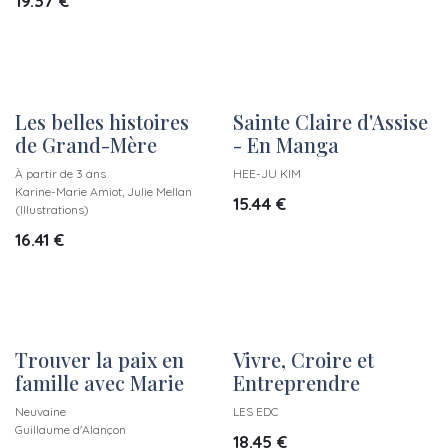
19.37
€
Les belles histoires
Sainte Claire d'Assise
de Grand-Mère
- En Manga
À partir de 3 ans
HEE-JU KIM
Karine-Marie Amiot, Julie Mellan
15.44
€
(Illustrations)
16.41
€
Trouver la paix en
Vivre, Croire et
famille avec Marie
Entreprendre
Neuvaine
LES EDC
Guillaume d'Alançon
18.45
€