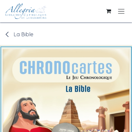
Se rendre au contenu
La Bible