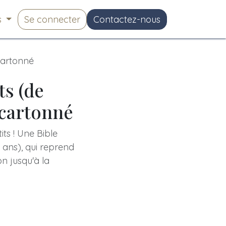
s
Se connecter
Contactez-nous
 cartonné
ts (de
 cartonné
its ! Une Bible
 ans), qui reprend
on jusqu'à la