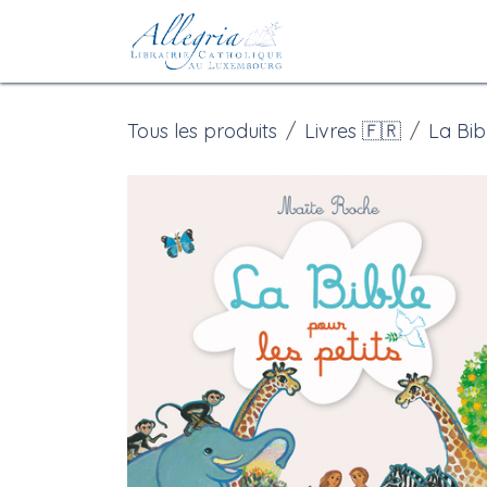
Se rendre au contenu
Accueil
eBoutiqu
Tous les produits
Livres 🇫🇷
La Bib