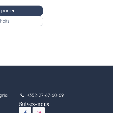
 panier
haits
gria
+352-27-67-60-69
Suivez-nous