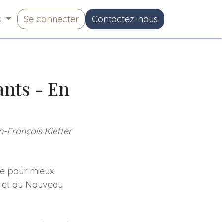
s
Se connecter
Contactez-nous
ants - En
an-François Kieffer
le pour mieux
en et du Nouveau