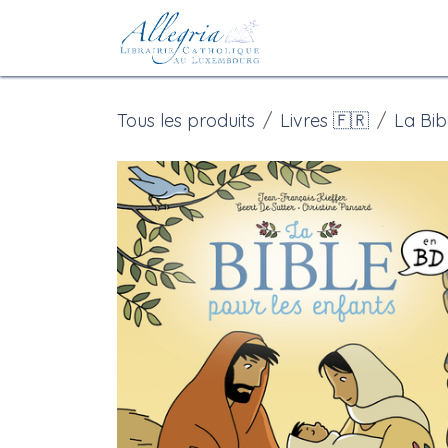
Se rendre au contenu
Accueil
eBoutiqu
Tous les produits
Livres 🇫🇷
La Bib