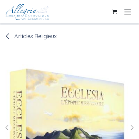
Se rendre au contenu
Articles Religieux