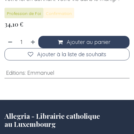
Profession de Foi
Confirmation
34,10
€
Ajouter au panier
Ajouter à la liste de souhaits
Editions
:
Emmanuel
Allegria - Librairie catholique
au Luxembourg