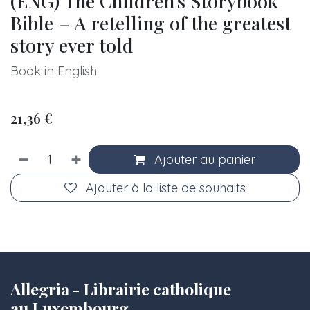
(ENG) The Children's Storybook
Bible – A retelling of the greatest
story ever told
Book in English
21,36
€
Ajouter au panier
Ajouter à la liste de souhaits
Allegria - Librairie catholique
au Luxembourg