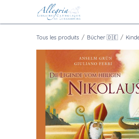
Se rendre au contenu
Accueil
eBoutiqu
Tous les produits
Bücher 🇩🇪
Kind