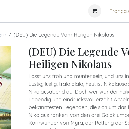
e
News
Bibliothèques
Françai
ern
(DEU) Die Legende Vom Heiligen Nikolaus
(DEU) Die Legende 
Heiligen Nikolaus
Lasst uns froh und munter sein, und uns i
Lustig; lustig, tralalalala, heut ist Nikolaus
Nikolausabend da. Doch wer war der heili
Lebendig und eindrucksvoll erzählt Ansel
bekanntesten Legenden, die sich um das
Nikolaus ranken: von den drei Goldklum
Kornwunder von Myra, der Rettung der S