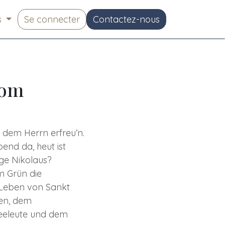
s
Se connecter
Contactez-nous
Vom
n dem Herrn erfreu’n.
abend da, heut ist
ge Nikolaus?
m Grün die
 Leben von Sankt
pen, dem
eeleute und dem