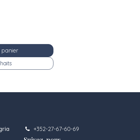
 panier
haits
gria
+352-27-67-60-69
Suivez-nous