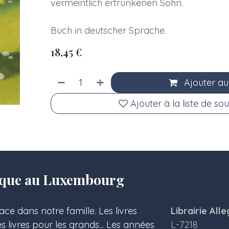
vermeintlich ertrunkenen Sohn.
Buch in deutscher Sprache.
18,45
€
Ajouter au
Ajouter à la liste de sou
olique au Luxembourg
ace dans notre famille. Les livres
Librairie Alle
les livres pour les grands... Les années
L-7218