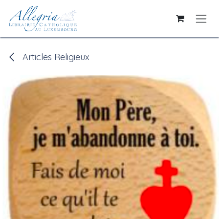
Se rendre au contenu
Articles Religieux