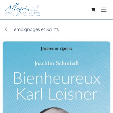
Se rendre au contenu
Témoignages et Saints