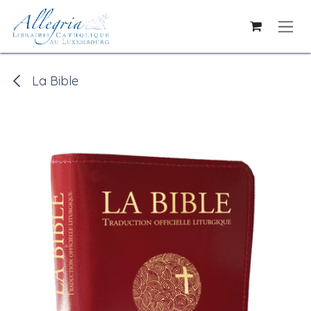
Se rendre au contenu
La Bible