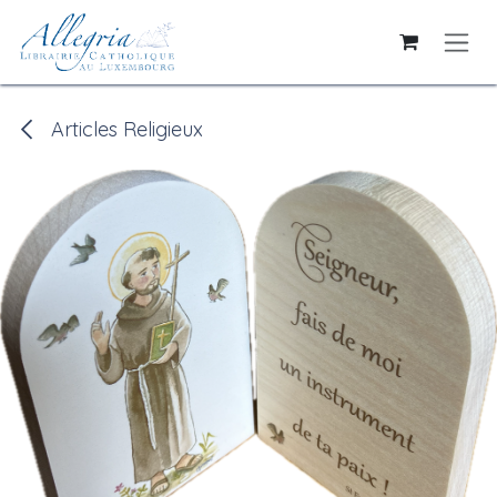
Se rendre au contenu
Articles Religieux