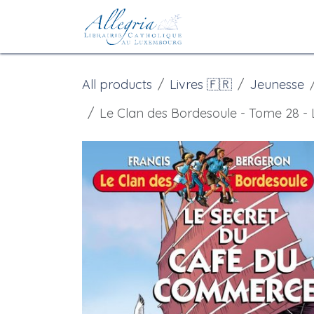
Skip to Content
Home
eBoutique
All products
Livres 🇫🇷
Jeunesse
Le Clan des Bordesoule - Tome 28 -