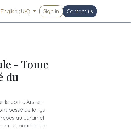
English (UK)
Sign in
Contact us
ule - Tome
é du
 le port d'Ars-en-
ont passé de longs
crêpes au caramel
 surtout, pour tenter