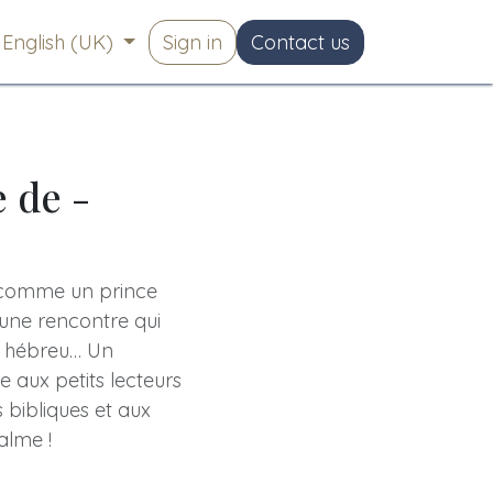
English (UK)
Sign in
Contact us
e de -
, comme un prince
t une rencontre qui
le hébreu… Un
aux petits lecteurs
 bibliques et aux
alme !