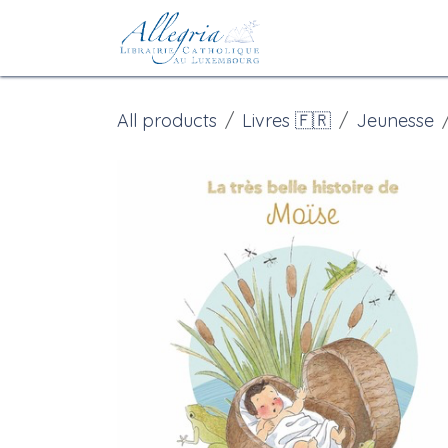
Skip to Content
Home
eBoutique
All products
Livres 🇫🇷
Jeunesse