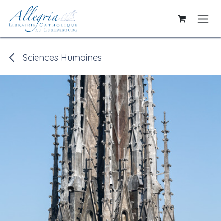
Se rendre au contenu
Sciences Humaines