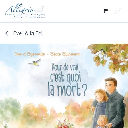
Se rendre au contenu
Eveil à la Foi