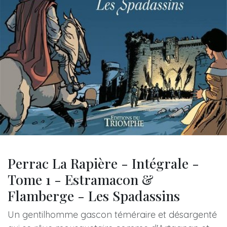
Perrac La Rapière - Intégrale -
Tome 1 - Estramacon &
Flamberge - Les Spadassins
Un gentilhomme gascon téméraire et désargenté