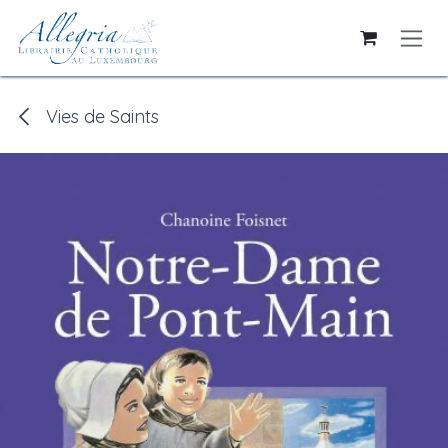
Se rendre au contenu
Vies de Saints