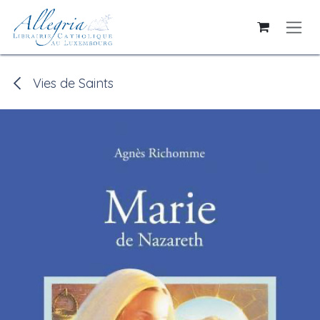
Se rendre au contenu
Vies de Saints