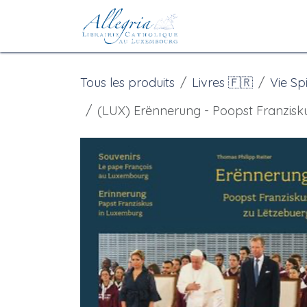
Se rendre au contenu
Accueil
eBoutiqu
Tous les produits
Livres 🇫🇷
Vie Spi
(LUX) Erënnerung - Poopst Franzisk