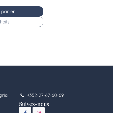
 panier
haits
gria
+352-27-67-60-69
Suivez-nous