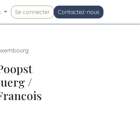
s
Se connecter
Contactez-nous
 Luxembourg
Poopst
uerg /
Francois