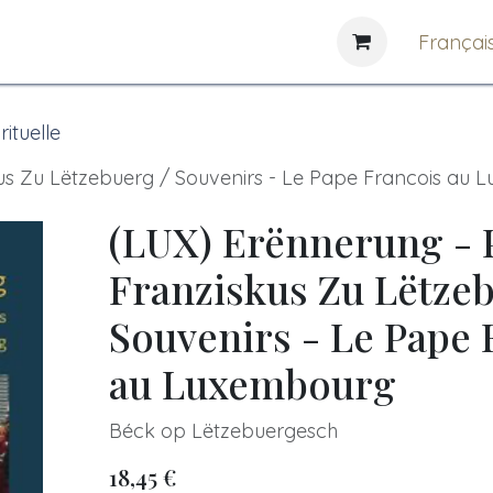
e
News
Bibliothèques
Françai
rituelle
us Zu Lëtzebuerg / Souvenirs - Le Pape Francois au
(LUX) Erënnerung - 
Franziskus Zu Lëtzeb
Souvenirs - Le Pape 
au Luxembourg
Béck op Lëtzebuergesch
18,45
€