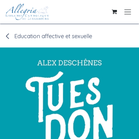
Se rendre au contenu
Education affective et sexuelle