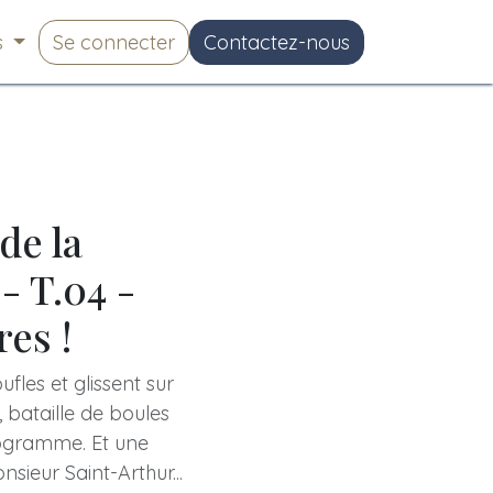
s
Se connecter
Contactez-nous
de la
- T.04 -
es !
oufles et glissent sur
, bataille de boules
rogramme. Et une
sieur Saint-Arthur...