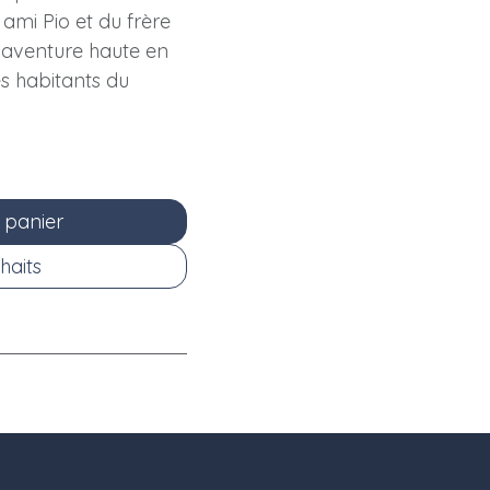
 ami Pio et du frère
e aventure haute en
es habitants du
 panier
haits