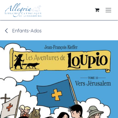
Se rendre au contenu
Enfants-Ados