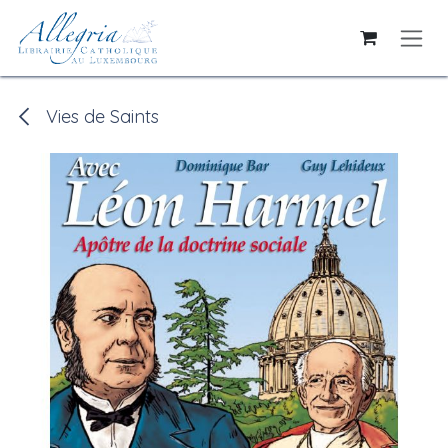
Se rendre au contenu
Vies de Saints