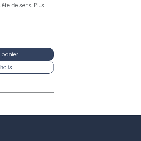
ête de sens. Plus
 panier
haits