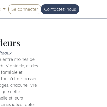
s
Se connecter
Contactez-nous
deurs
îteaux
le entre moines de
du VIe siècle, et des
familiale et
 tour à tour passer
ages, chacune livre
 que cette
lle et leurs
taines idées toutes