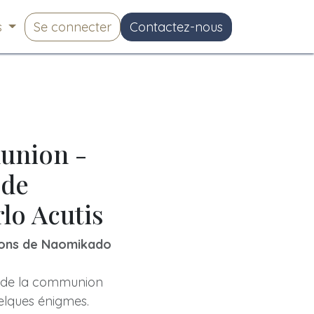
s
Se connecter
Contactez-nous
munion -
 de
rlo Acutis
tions de Naomikado
et de la communion
uelques énigmes.