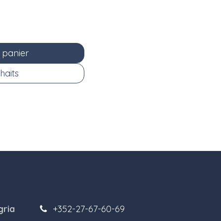
 panier
haits
gria
+352-27-67-60-69