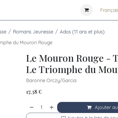
e
News
Bibliothèques
Françai
sse
Romans Jeunesse
Ados (11 ans et plus)
iomphe du Mouron Rouge
Le Mouron Rouge - T
Le Triomphe du Mou
Baronne Orczy/Garcia
17,38
€
Ajouter au