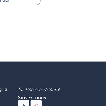
haits
gria
+352-27-67-60-69
Suivez-nous