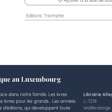
Ajouter à la liste de sou
Editions
:
Triomphe
olique au Luxembourg
ace dans notre famille. Les livres
Librairie Alle
les livres pour les grands... Les années
L-7218
s d'éditions, qui développent toute
Walferdange