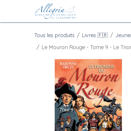
Se rendre au contenu
Accueil
eBoutiqu
Tous les produits
Livres 🇫🇷
Jeune
Le Mouron Rouge - Tome 9 - Le Tr