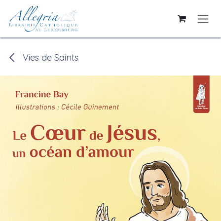
Se rendre au contenu
Vies de Saints