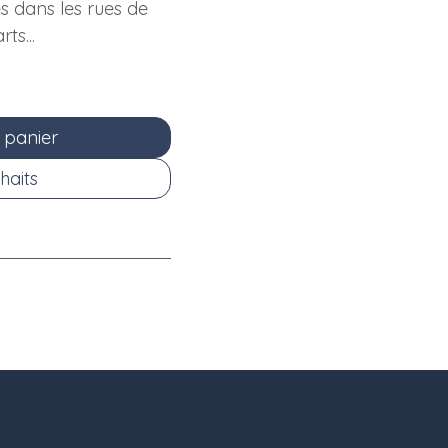
les dans les rues de
ts...
 panier
haits