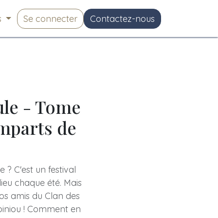
s
Se connecter
Contactez-nous
ule - Tome
emparts de
? C'est un festival
ieu chaque été. Mais
nos amis du Clan des
 biniou ! Comment en