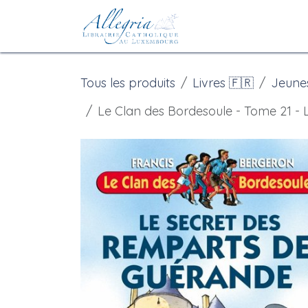
Se rendre au contenu
Accueil
eBoutiqu
Tous les produits
Livres 🇫🇷
Jeune
Le Clan des Bordesoule - Tome 21 -