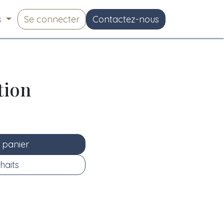
s
Se connecter
Contactez-nous
tion
 panier
haits