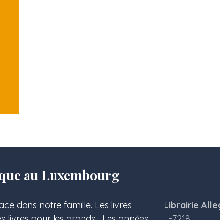
olique au Luxembourg
ace dans notre famille. Les livres
Librairie Alle
les livres pour les grands... Les années
L-7218