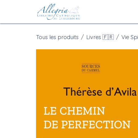
Se rendre au contenu
Accueil
eBoutiqu
Tous les produits
Livres 🇫🇷
Vie Spi