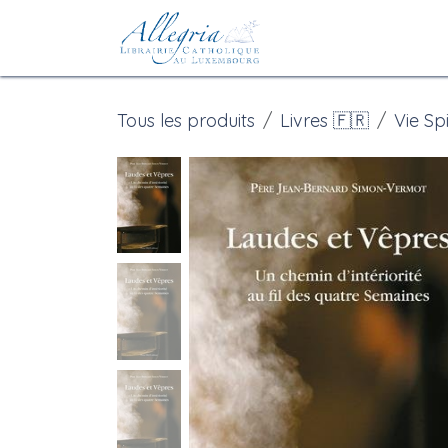
Se rendre au contenu
Accueil
eBoutiqu
Tous les produits
Livres 🇫🇷
Vie Spi