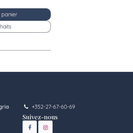
 panier
haits
gria
+352-27-67-60-69
Suivez-nous