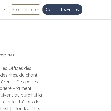
s
Se connecter
Contactez-nous
semaines
les Offices des
des rites, du chant,
fférent. ...Ces pages
 prière vraiment
suivent aujourd'hui la
celer les trésors des
ist (selon les fêtes