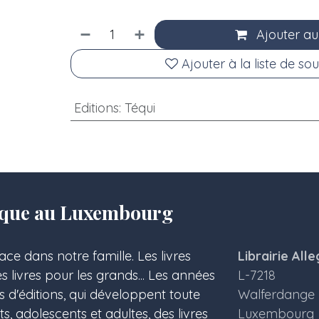
Ajouter au
Ajouter à la liste de sou
Editions
:
Téqui
olique au Luxembourg
ace dans notre famille. Les livres
Librairie Alle
les livres pour les grands... Les années
L-7218
s d'éditions, qui développent toute
Walferdange
 adolescents et adultes, des livres
Luxembourg