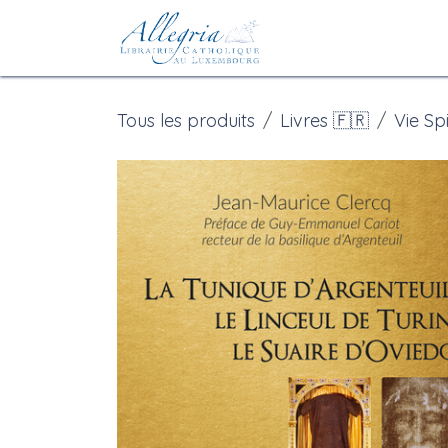
Se rendre au contenu
Accueil
eBoutiqu
Tous les produits
Livres 🇫🇷
Vie Spi