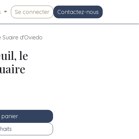
s
Se connecter
Contactez-nous
le Suaire d'Oviedo
il, le
Suaire
 panier
haits