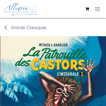
Se rendre au contenu
Grands Classiques